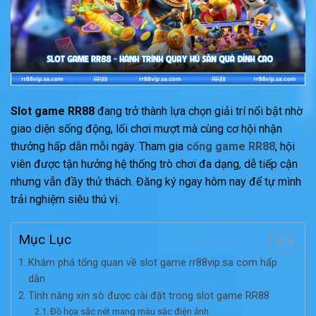
Slot game RR88
đang trở thành lựa chọn giải trí nổi bật nhờ
giao diện sống động, lối chơi mượt mà cùng cơ hội nhận
thưởng hấp dẫn mỗi ngày. Tham gia
cổng game RR88
, hội
viên được tận hưởng hệ thống trò chơi đa dạng, dễ tiếp cận
nhưng vẫn đầy thử thách. Đăng ký ngay hôm nay để tự mình
trải nghiệm siêu thú vị.
Mục Lục
Khám phá tổng quan về slot game rr88vip.sa com hấp
dẫn
Tính năng xịn sò được cài đặt trong slot game RR88
Đồ họa sắc nét mang màu sắc điện ảnh