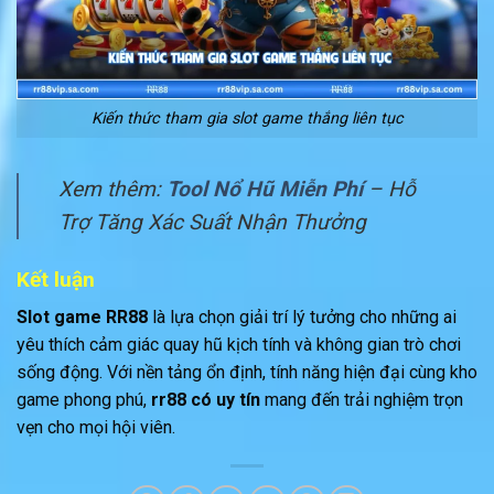
Kiến thức tham gia slot game thắng liên tục
Xem thêm:
Tool Nổ Hũ Miễn Phí
– Hỗ
Trợ Tăng Xác Suất Nhận Thưởng
Kết luận
Slot game RR88
là lựa chọn giải trí lý tưởng cho những ai
yêu thích cảm giác quay hũ kịch tính và không gian trò chơi
sống động. Với nền tảng ổn định, tính năng hiện đại cùng kho
game phong phú,
rr88 có uy tín
mang đến trải nghiệm trọn
vẹn cho mọi hội viên.