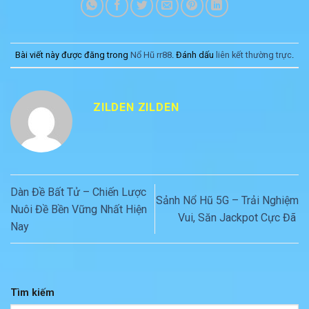
Bài viết này được đăng trong
Nổ Hũ rr88
. Đánh dấu
liên kết thường trực
.
ZILDEN ZILDEN
Dàn Đề Bất Tử – Chiến Lược
Sảnh Nổ Hũ 5G – Trải Nghiệm
Nuôi Đề Bền Vững Nhất Hiện
Vui, Săn Jackpot Cực Đã
Nay
Tìm kiếm