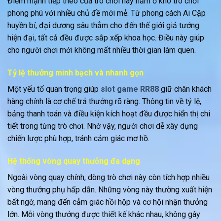
Điểm mạnh tiếp theo của trò chơi này nằm ở kho trò chơi
phong phú với nhiều chủ đề mới mẻ. Từ phong cách Ai Cập
huyền bí, đại dương sâu thẳm cho đến thế giới giả tưởng
hiện đại, tất cả đều được sắp xếp khoa học. Điều này giúp
cho người chơi mới không mất nhiều thời gian làm quen.
Tỷ lệ thưởng minh bạch và nhanh gọn
Một yếu tố quan trọng giúp
slot game RR88
giữ chân khách
hàng chính là cơ chế trả thưởng rõ ràng. Thông tin về tỷ lệ,
bảng thanh toán và điều kiện kích hoạt đều được hiển thị chi
tiết trong từng trò chơi. Nhờ vậy, người chơi dễ xây dựng
chiến lược phù hợp, tránh cảm giác mơ hồ.
Hệ thống vòng quay thưởng đa dạng
Ngoài vòng quay chính, dòng trò chơi này còn tích hợp nhiều
vòng thưởng phụ hấp dẫn. Những vòng này thường xuất hiện
bất ngờ, mang đến cảm giác hồi hộp và cơ hội nhận thưởng
lớn. Mỗi vòng thưởng được thiết kế khác nhau, không gây