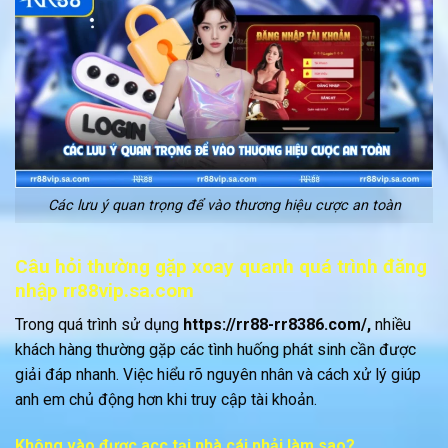
Các lưu ý quan trọng để vào thương hiệu cược an toàn
Câu hỏi thường gặp xoay quanh quá trình đăng
nhập
rr88vip.sa.com
Trong quá trình sử dụng
https://rr88-rr8386.com/,
nhiều
khách hàng thường gặp các tình huống phát sinh cần được
giải đáp nhanh. Việc hiểu rõ nguyên nhân và cách xử lý giúp
anh em chủ động hơn khi truy cập tài khoản.
Không vào được acc tại nhà cái phải làm sao?