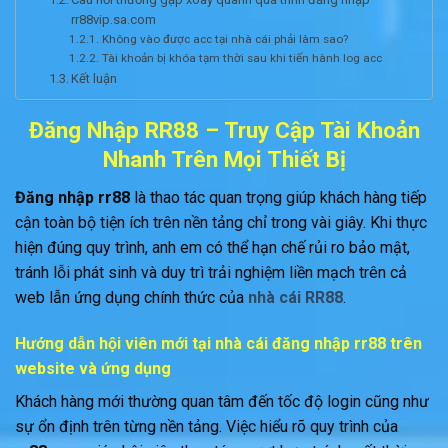
rr88vip.sa.com
Không vào được acc tại nhà cái phải làm sao?
Tài khoản bị khóa tạm thời sau khi tiến hành log acc
Kết luận
Đăng Nhập RR88 – Truy Cập Tài Khoản
Nhanh Trên Mọi Thiết Bị
Đăng nhập rr88
là thao tác quan trọng giúp khách hàng tiếp
cận toàn bộ tiện ích trên nền tảng chỉ trong vài giây. Khi thực
hiện đúng quy trình, anh em có thể hạn chế rủi ro bảo mật,
tránh lỗi phát sinh và duy trì trải nghiệm liền mạch trên cả
web lẫn ứng dụng chính thức của
nhà cái
RR88
.
Hướng dẫn hội viên mới tại nhà cái đăng nhập rr88 trên
website và ứng dụng
Khách hàng mới thường quan tâm đến tốc độ login cũng như
sự ổn định trên từng nền tảng. Việc hiểu rõ quy trình của