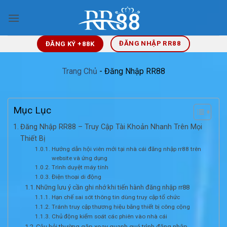
Bỏ
qua
nội
dung
ĐĂNG NHẬP RR88
ĐĂNG KÝ +88K
Trang Chủ
-
Đăng Nhập RR88
Mục Lục
Đăng Nhập RR88 – Truy Cập Tài Khoản Nhanh Trên Mọi
Thiết Bị
Hướng dẫn hội viên mới tại nhà cái đăng nhập rr88 trên
website và ứng dụng
Trình duyệt máy tính
Điện thoại di động
Những lưu ý cần ghi nhớ khi tiến hành đăng nhập rr88
Hạn chế sai sót thông tin dùng truy cập tổ chức
Tránh truy cập thương hiệu bằng thiết bị công cộng
Chủ động kiểm soát các phiên vào nhà cái
Câu hỏi thường gặp xoay quanh quá trình đăng nhập