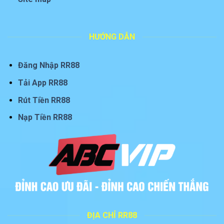
HƯỚNG DẪN
Đăng Nhập RR88
Tải App RR88
Rút Tiền RR88
Nạp Tiền RR88
ĐỊA CHỈ RR88