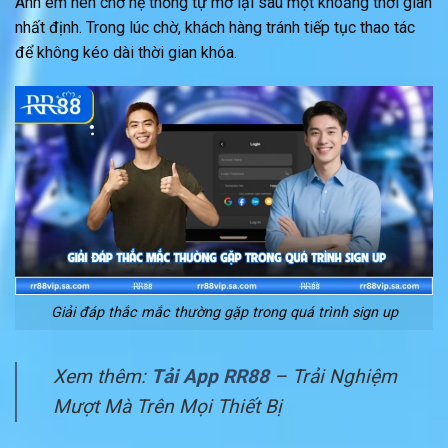
Anh em nên chờ hệ thống tự mở lại sau một khoảng thời gian
nhất định. Trong lúc chờ, khách hàng tránh tiếp tục thao tác
để không kéo dài thời gian khóa.
Giải đáp thắc mắc thường gặp trong quá trình sign up
Xem thêm:
Tải App RR88
– Trải Nghiệm
Mượt Mà Trên Mọi Thiết Bị