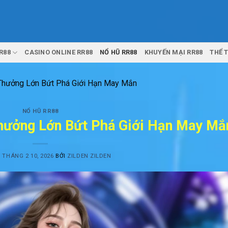
R88
CASINO ONLINE RR88
NỔ HŨ RR88
KHUYẾN MẠI RR88
THỂ 
Thưởng Lớn Bứt Phá Giới Hạn May Mắn
NỔ HŨ RR88
hưởng Lớn Bứt Phá Giới Hạn May Mắ
O
THÁNG 2 10, 2026
BỞI
ZILDEN ZILDEN