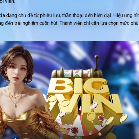
i viên.
a dạng chủ đề từ phiêu lưu, thần thoại đến hiện đại. Hiệu ứng hì
 đến trải nghiệm cuốn hút. Thành viên chỉ cần lựa chọn mức phù