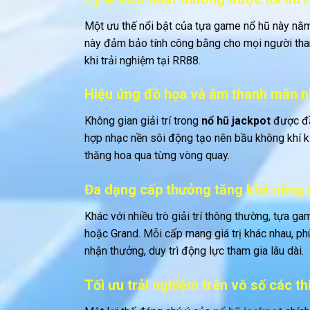
Một ưu thế nổi bật của tựa game nổ hũ này nằm
này đảm bảo tính công bằng cho mọi người tha
khi trải nghiệm tại RR88.
Hiệu ứng đồ họa và âm thanh mãn 
Không gian giải trí trong
nổ hũ jackpot
được đầu
hợp nhạc nền sôi động tạo nên bầu không khí kị
thăng hoa qua từng vòng quay.
Đa dạng cấp thưởng tăng khả năng 
Khác với nhiều trò giải trí thông thường, tựa 
hoặc Grand. Mỗi cấp mang giá trị khác nhau, ph
nhận thưởng, duy trì động lực tham gia lâu dài.
Tối ưu trải nghiệm trên vô số các thi