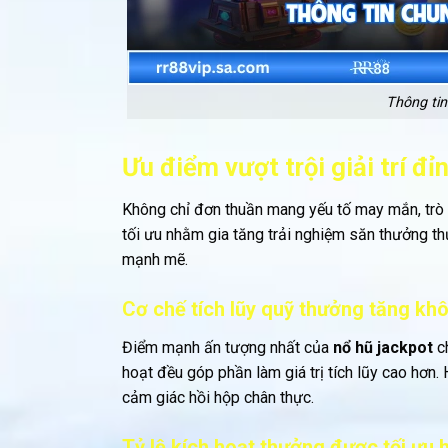
Thông tin
Ưu điểm vượt trội giải trí đ
Không chỉ đơn thuần mang yếu tố may mắn, trò 
tối ưu nhằm gia tăng trải nghiệm săn thưởng thự
mạnh mẽ.
Cơ chế tích lũy quỹ thưởng tăng khô
Điểm mạnh ấn tượng nhất của
nổ hũ jackpot
ch
hoạt đều góp phần làm giá trị tích lũy cao hơn. H
cảm giác hồi hộp chân thực.
Tỷ lệ kích hoạt thưởng được tối ưu 