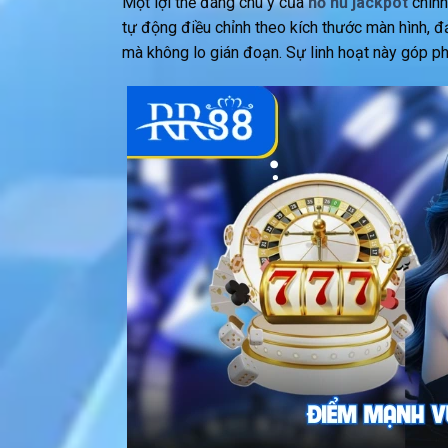
Một lợi thế đáng chú ý của
nổ hũ jackpot
chính
tự động điều chỉnh theo kích thước màn hình, đả
mà không lo gián đoạn. Sự linh hoạt này góp ph