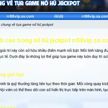
 chung về tựa game nổ hũ jackpot
ỉnh cao trong nổ hũ jackpot
rr88vip.sa.
giải trí này còn sở hữu nhiều điểm mạnh nổi bật. Mỗi tính năng đ
c tế. Dưới đây là những lợi thế giúp tựa game này luôn duy trì sứ
ng giới hạn
ính là quỹ thưởng tăng liên tục theo thời gian. Mỗi vòng quay kíc
ội viên có thể theo dõi con số hiển thị trực tiếp trên màn hình, tạ
hóa cao