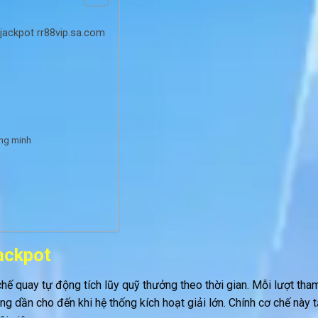
ũ jackpot rr88vip.sa.com
ông minh
g
jackpot
 chế quay tự động tích lũy quỹ thưởng theo thời gian. Mỗi lượt tha
ng dần cho đến khi hệ thống kích hoạt giải lớn. Chính cơ chế này 