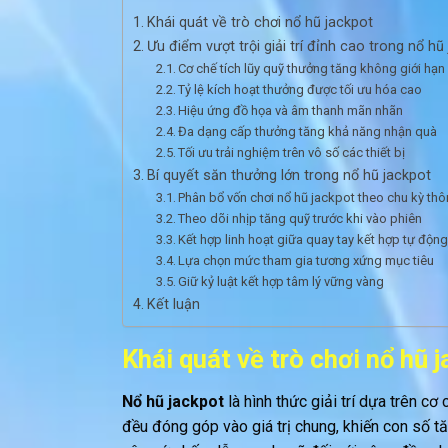
Khái quát về trò chơi nổ hũ jackpot
Ưu điểm vượt trội giải trí đỉnh cao trong nổ h
Cơ chế tích lũy quỹ thưởng tăng không giới hạn
Tỷ lệ kích hoạt thưởng được tối ưu hóa cao
Hiệu ứng đồ họa và âm thanh mãn nhãn
Đa dạng cấp thưởng tăng khả năng nhận quà
Tối ưu trải nghiệm trên vô số các thiết bị
Bí quyết săn thưởng lớn trong nổ hũ jackpot
Phân bổ vốn chơi nổ hũ jackpot theo chu kỳ th
Theo dõi nhịp tăng quỹ trước khi vào phiên
Kết hợp linh hoạt giữa quay tay kết hợp tự độn
Lựa chọn mức tham gia tương xứng mục tiêu
Giữ kỷ luật kết hợp tâm lý vững vàng
Kết luận
Khái quát về trò chơi nổ hũ 
Nổ hũ jackpot
là hình thức giải trí dựa trên cơ
đều đóng góp vào giá trị chung, khiến con số tă