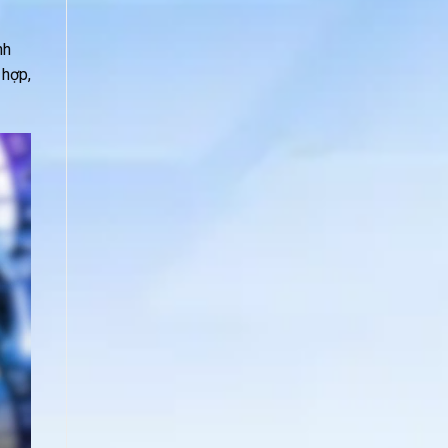
nh
 hợp,