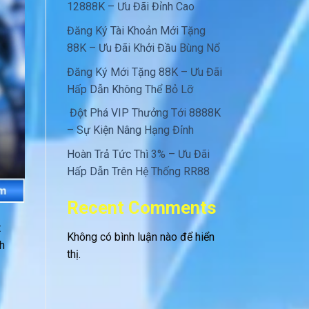
12888K – Ưu Đãi Đỉnh Cao
Đăng Ký Tài Khoản Mới Tặng
88K – Ưu Đãi Khởi Đầu Bùng Nổ
Đăng Ký Mới Tặng 88K – Ưu Đãi
Hấp Dẫn Không Thể Bỏ Lỡ
Đột Phá VIP Thưởng Tới 8888K
– Sự Kiện Nâng Hạng Đỉnh
Hoàn Trả Tức Thì 3% – Ưu Đãi
Hấp Dẫn Trên Hệ Thống RR88
Recent Comments
t
Không có bình luận nào để hiển
nh
thị.